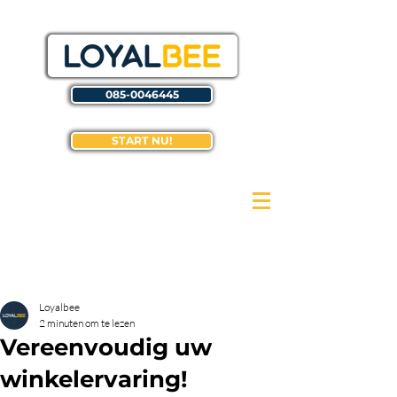
085-0046445
START NU!
Loyalbee
2 minuten om te lezen
Vereenvoudig uw
winkelervaring!